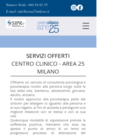
Numero Verde:
800.58.92.55
E-mail:
info@area25milano.it
SERVIZI OFFERTI
CENTRO CLINICO - AREA 25
MILANO
Offriamo un servizio di consulenza psicologica e
psicoterapia rivolto alla persona lungo tutte le
fasi della vita: bambino, adolescente, giovane,
adulto, anziano.
Il nostro approccio alla psicoterapia parte dai
sintomi per allargare lo sguardo alla persona e
ai suoi legami, ai fini di aiutarla a perseguire una
migliore relazione con se stessa e con la sua
vita.
Qualunque modalità di espressione prenda la
sofferenza psichica, riteniamo che essa sia
spesso il punto di arrivo di un lento ed
progressivo processo di alienazione del