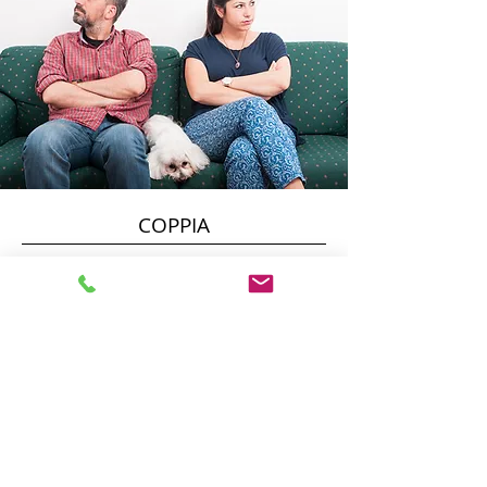
COPPIA
La vita di coppia è in continua evoluzione e
trasformazione e alcuni momenti possono rivelarsi
impegnativi da sostenere e carichi di conflittualità.
La crisi è un momento fisiologico dell’evoluzione di
molti rapporti sentimentali ed è possibile pensarla
come un’occasione anche per capirsi e crescere come
individui.
La psicoterapia "di coppia" è una psicoterapia “in
coppia": uno spazio per occuparsi insieme delle
fatiche e aspettative che vive ciascun partner.
Accedere a questo tipo di percorso di aiuto è una
occasione sia per elaborare le proprie difficolta che
per valorizzare il legame con l'altro.