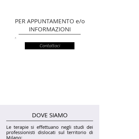
PER APPUNTAMENTO e/o
INFORMAZIONI
Contattaci
La tua scomparsa improvvisa e prematura, ci ha
posto dinnanzi alla fragilità del nostro esistere, al
valore della vita, alla responsabilità del nostro
lavoro.
Grazie per ciò che sei stata e per il tuo prezioso
impegno nel lavoro, nel Centro Clinico, nella
SIPRe.
DOVE SIAMO
Le terapie si effettuano negli studi dei
professionisti dislocati sul territorio di
Milano: