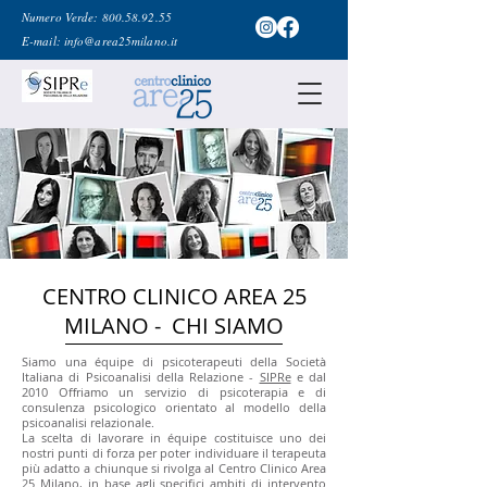
Numero Verde:
800.58.92.55
E-mail:
info@area25milano.it
CENTRO CLINICO AREA 25
MILANO - CHI SIAMO
Siamo una équipe di psicoterapeuti della Società
Italiana di Psicoanalisi della Relazione -
SIPRe
e dal
2010 Offriamo un servizio di psicoterapia e di
consulenza psicologico orientato al modello della
psicoanalisi relazionale.
La scelta di lavorare in équipe costituisce uno dei
nostri punti di forza per poter individuare il terapeuta
più adatto a chiunque si rivolga al Centro Clinico Area
25 Milano, in base agli specifici ambiti di intervento